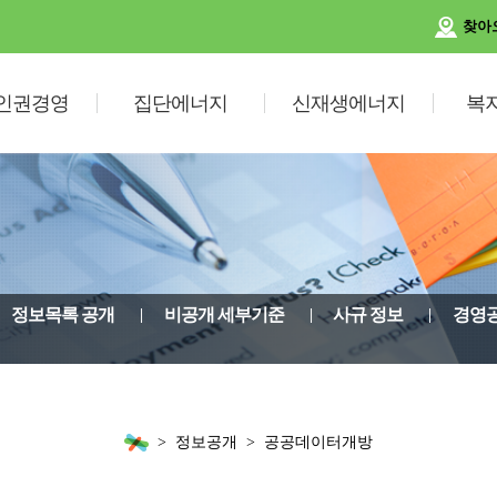
찾아
인권경영
집단에너지
신재생에너지
복
정보목록 공개
비공개 세부기준
사규 정보
경영
정보공개
공공데이터개방