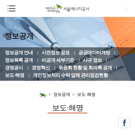
정보공개
정보공개 안내
사전정보 공표
공공데이터개방
정보목록 공개
비공개 세부기준
사규 정보
경영공시
경영혁신
위원회 현황 및 회의록 공개
보도·해명
개인정보처리 수탁 업체 관리점검현황
정보공개
보도·해명
보도·해명