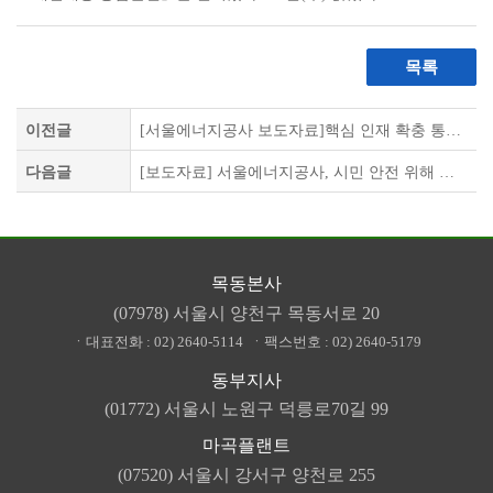
목록
이전글
[서울에너지공사 보도자료]핵심 인재 확충 통해 조직역량 강화
다음글
[보도자료] 서울에너지공사, 시민 안전 위해 열수송관에 IoT 혁신을 더하다
목동본사
(07978) 서울시 양천구 목동서로 20
ㆍ대표전화 :
02) 2640-5114
ㆍ팩스번호 :
02) 2640-5179
동부지사
(01772) 서울시 노원구 덕릉로70길 99
마곡플랜트
(07520) 서울시 강서구 양천로 255