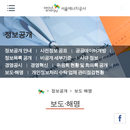
정보공개
정보공개 안내
사전정보 공표
공공데이터개방
정보목록 공개
비공개 세부기준
사규 정보
경영공시
경영혁신
위원회 현황 및 회의록 공개
보도·해명
개인정보처리 수탁 업체 관리점검현황
정보공개
보도·해명
보도·해명