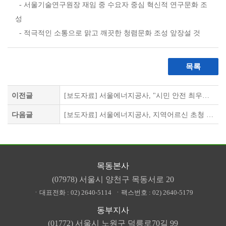
- 서울기술연구원장 재임 중 수요자 중심 혁신적 연구문화 조
성
- 적극적인 소통으로 맑고 깨끗한 청렴문화 조성 앞장설 것
목록
이전글
[보도자료] 서울에너지공사, "시민 안전 최우선" 재난대응 역량 강화 훈련
다음글
[보도자료] 서울에너지공사, 지역어르신 초청 사랑愛 효도밥상 행사
목동본사
(07978) 서울시 양천구 목동서로 20
ㆍ대표전화 :
02) 2640-5114
ㆍ팩스번호 :
02) 2640-5179
동부지사
(01772) 서울시 노원구 덕릉로70길 99