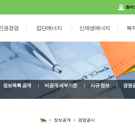
찾아
인권경영
집단에너지
신재생에너지
복
정보목록 공개
비공개 세부기준
사규 정보
경영
정보공개
경영공시