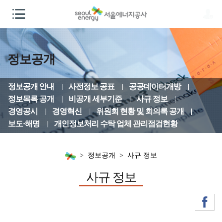
정보공개
정보공개 안내
사전정보 공표
공공데이터개방
정보목록 공개
비공개 세부기준
사규 정보
경영공시
경영혁신
위원회 현황 및 회의록 공개
보도·해명
개인정보처리 수탁 업체 관리점검현황
정보공개
사규 정보
사규 정보