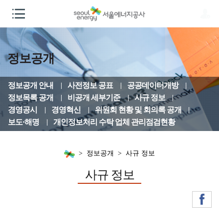
정보공개
정보공개 안내
사전정보 공표
공공데이터개방
정보목록 공개
비공개 세부기준
사규 정보
경영공시
경영혁신
위원회 현황 및 회의록 공개
보도·해명
개인정보처리 수탁 업체 관리점검현황
정보공개
사규 정보
사규 정보