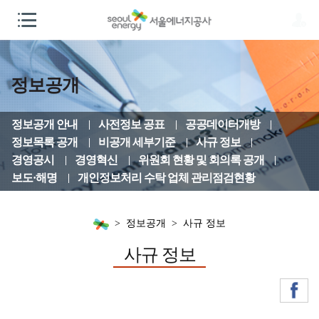
정보공개
정보공개 안내
사전정보 공표
공공데이터개방
정보목록 공개
비공개 세부기준
사규 정보
경영공시
경영혁신
위원회 현황 및 회의록 공개
보도·해명
개인정보처리 수탁 업체 관리점검현황
정보공개
사규 정보
사규 정보