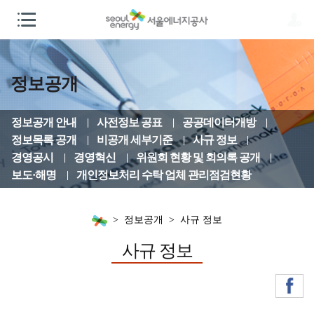
정보공개
정보공개 안내
사전정보 공표
공공데이터개방
정보목록 공개
비공개 세부기준
사규 정보
경영공시
경영혁신
위원회 현황 및 회의록 공개
보도·해명
개인정보처리 수탁 업체 관리점검현황
정보공개
사규 정보
사규 정보