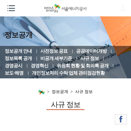
정보공개
정보공개 안내
사전정보 공표
공공데이터개방
정보목록 공개
비공개 세부기준
사규 정보
경영공시
경영혁신
위원회 현황 및 회의록 공개
보도·해명
개인정보처리 수탁 업체 관리점검현황
정보공개
사규 정보
사규 정보