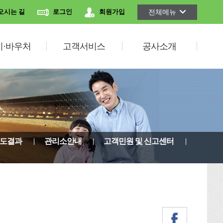
전체메뉴
오시는 길
로그인
회원가입
지·바우처
고객서비스
공사소개
도결과
관리소안내
고객민원 및 신고센터