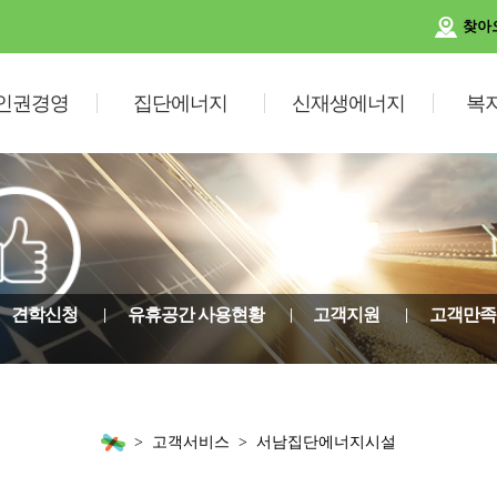
찾아
인권경영
집단에너지
신재생에너지
복
견학신청
유휴공간 사용현황
고객지원
고객만족
고객서비스
서남집단에너지시설