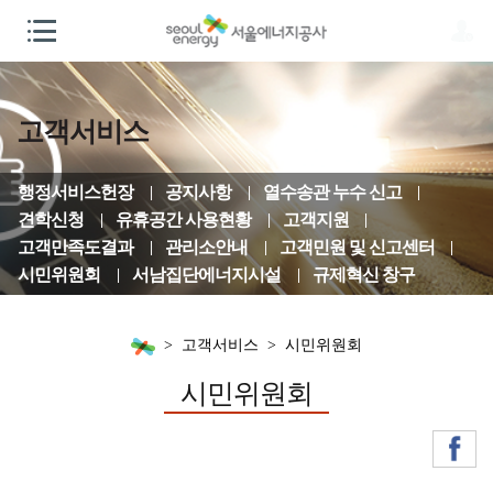
고객서비스
행정서비스헌장
공지사항
열수송관 누수 신고
견학신청
유휴공간 사용현황
고객지원
고객만족도결과
관리소안내
고객민원 및 신고센터
시민위원회
서남집단에너지시설
규제혁신 창구
고객서비스
시민위원회
시민위원회