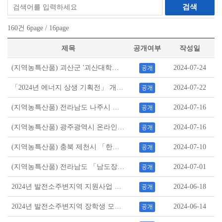
검색
160
건
6
page /
16
page
제목
공개여부
작성일
(지역농특산품) 괴산군 '괴산대학찰옥수수' 판매 안내
2024-07-24
공개
「2024년 에너지 상생 기획전」 개최 안내
2024-07-22
공개
(지역농특산품) 전라남도 나주시 「나주몰」쌀 특판행사 안내
2024-07-16
공개
(지역농특산품) 광주광역시 온라인 김치 쇼핑몰 「광주김치」특별할인전 안내
2024-07-16
공개
(지역농특산품) 충북 제천시 「한방바이오 제천몰」 '2024 삼복더위 할인' 이벤트 안내
2024-07-10
공개
(지역농특산품) 전라남도 「남도장터」 수산물 할인 기획전 안내
2024-07-01
공개
2024년 발전소주변지역 지원사업 장학생 선정 결과 알림
2024-06-18
공개
2024년 발전소주변지역 장학생 모집(결과발표일 정정)
2024-06-14
공개