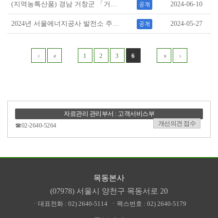
(지역농특산품) 경남 거창군 「거창몰」 거창사과 3종 간식 증정 이벤트 안내
2024-06-10
공개
2024년 서울에너지공사 발전소 주변지역 장학생 모집
2024-05-27
공개
1
2
3
6
자료관리 관리부서 : 고객서비스부
개선의견 접수
☎02-2640-5264
목동본사
(07978) 서울시 양천구 목동서로 20
ㆍ대표전화 :
02) 2640-5114
ㆍ팩스번호 :
02) 2640-5179