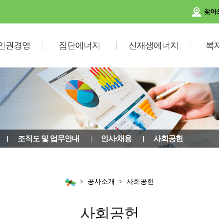
찾아
인권경영
집단에너지
신재생에너지
복
조직도 및 업무안내
인사/채용
사회공헌
공사소개
사회공헌
사회공헌