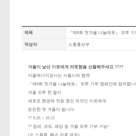
제목
『제8회 첫겨울 나눌래옷』 외투 기
작성자
소통홍보부
겨울이 낯선 이웃에게 따뜻함을 선물해주세요 ????
서울에너지공사는 서울시와 함께
『제8회 첫겨울 나눌래옷』 외투 기부 캠페인에 참여합니
겨울 외투 한 벌이
새로운 환경에 적응 중인 외국인 이웃에게
든든한 첫 겨울이 됩니다.
?? 9.26 ~ 10.21
?? 점퍼, 코트, 패딩 등 겨울 외투 기부 가능!
(※ 소품류, 훼손 의류 제외)