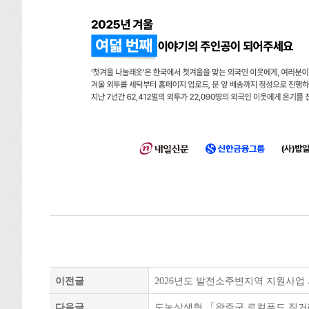
이전글
2026년도 발전소주변지역 지원사업 사
다음글
도농상생형 「완주군 로컬푸드 직거래 장터」