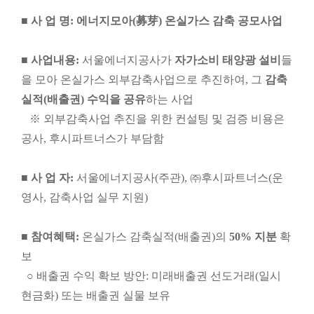
■
사 업 명
: 에너지모아(募芽) 온실가스 감축 공모사업
■
사업내용
:
서울에너지공사가
자가소비 태양광 설비
들
을 모아 온실가스 외부감축사업으로 추진하여, 그
감축
실적(배출권) 수익을 공유
하는 사업
※ 외부감축사업 추진을 위한 컨설팅 및 검증 비용은
공사, 후시파트너스가 부담함
■
사 업 자
:
서울에너지공사(주관), ㈜후시파트너스(운
영사, 감축사업 실무 지원)
■
참여혜택
:
온실가스 감축실적(배출권)의
50% 지분
확
보
○ 배출권 수익 확보 방안: 미래배출권 선도거래(일시
현금화) 또는 배출권 실물 보유