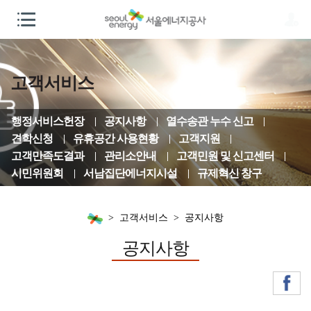
고객서비스
행정서비스헌장
공지사항
열수송관 누수 신고
견학신청
유휴공간 사용현황
고객지원
고객만족도결과
관리소안내
고객민원 및 신고센터
시민위원회
서남집단에너지시설
규제혁신 창구
고객서비스
공지사항
공지사항