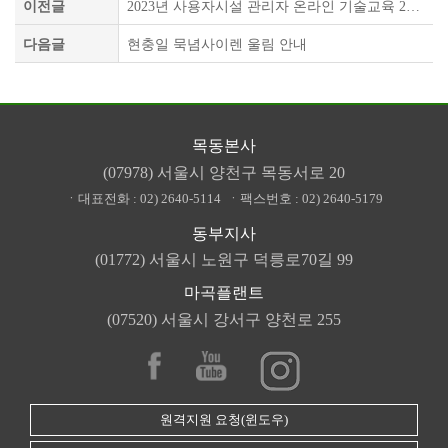
이전글
2023년 사용자시설 관리자 온라인 기술교육 2기 안내
다음글
현충일 묵념사이렌 울림 안내
목동본사
(07978) 서울시 양천구 목동서로 20
ㆍ대표전화 :
02) 2640-5114
ㆍ팩스번호 :
02) 2640-5179
동부지사
(01772) 서울시 노원구 덕릉로70길 99
마곡플랜트
(07520) 서울시 강서구 양천로 255
원격지원 요청(윈도우)