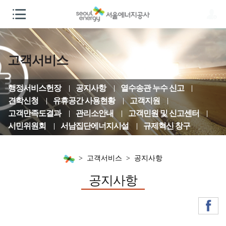
고객서비스
행정서비스헌장
공지사항
열수송관 누수 신고
견학신청
유휴공간 사용현황
고객지원
고객만족도결과
관리소안내
고객민원 및 신고센터
시민위원회
서남집단에너지시설
규제혁신 창구
고객서비스
공지사항
공지사항