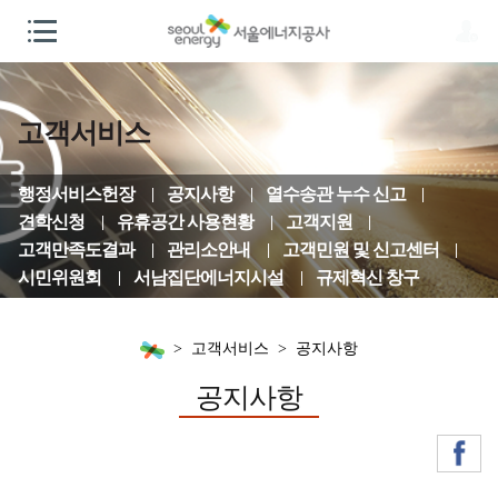
고객서비스
행정서비스헌장
공지사항
열수송관 누수 신고
견학신청
유휴공간 사용현황
고객지원
고객만족도결과
관리소안내
고객민원 및 신고센터
시민위원회
서남집단에너지시설
규제혁신 창구
고객서비스
공지사항
공지사항