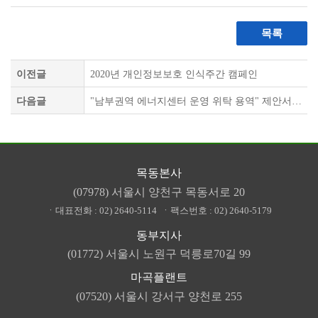
목록
이전글
2020년 개인정보보호 인식주간 캠페인
다음글
"남부권역 에너지센터 운영 위탁 용역" 제안서평가 결과 공개
목동본사
(07978) 서울시 양천구 목동서로 20
ㆍ대표전화 :
02) 2640-5114
ㆍ팩스번호 :
02) 2640-5179
동부지사
(01772) 서울시 노원구 덕릉로70길 99
마곡플랜트
(07520) 서울시 강서구 양천로 255