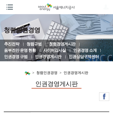
청렴인권경영
추진전략
청렴규범
청렴경영게시판
옴부즈만 운영 현황
사이버감사실
인권경영 소개
인권경영 규범
인권경영게시판
인권상담구제센터
청렴인권경영
인권경영게시판
인권경영게시판