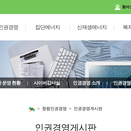
찾아
인권경영
집단에너지
신재생에너지
복
 운영 현황
사이버감사실
인권경영 소개
인권경영
청렴인권경영
인권경영게시판
인권경영게시판