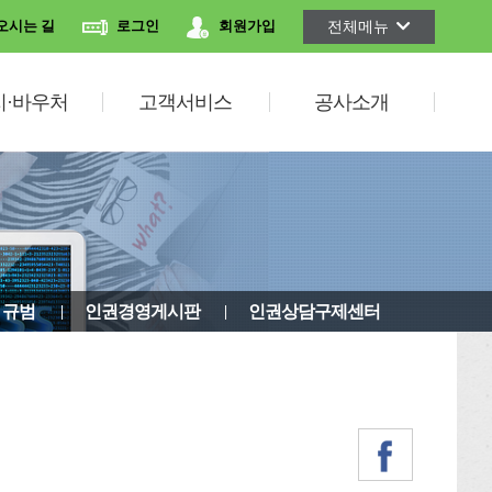
전체메뉴
오시는 길
로그인
회원가입
지·바우처
고객서비스
공사소개
 규범
인권경영게시판
인권상담구제센터