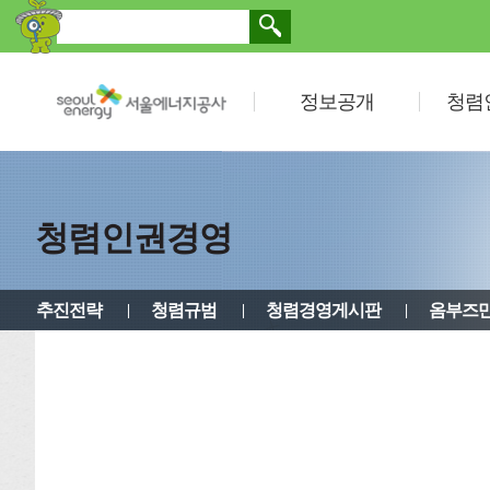
정보공개
청렴
청렴인권경영
추진전략
청렴규범
청렴경영게시판
옴부즈만